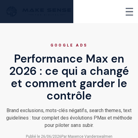
Passer au contenu principal
PERFORMANCE MARKETING AGENCY
EN
NOUS CONTACTER
Ouvr
GOOGLE ADS
Performance Max en
2026 : ce qui a changé
et comment garder le
contrôle
Brand exclusions, mots-clés négatifs, search themes, text
guidelines : tour complet des évolutions PMax et méthode
pour piloter sans subir.
Publié le
26/06/2026
Par
Maxence Vanderswalmen