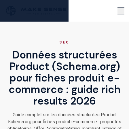
Passer au contenu principal
PERFORMANCE MARKETING AGENCY
EN
NOUS CONTACTER
Ouvr
SEO
Données structurées
Product (Schema.org)
pour fiches produit e-
commerce : guide rich
results 2026
Guide complet sur les données structurées Product
Schema.org pour fiches produit e-commerce : propriétés
obligatoires, Offer, AggregateRating, merchant listings et