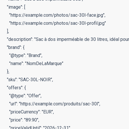
  "image": [

    "https://example.com/photos/sac-30l-face.jpg",

    "https://example.com/photos/sac-30l-profil.jpg"

  ],

  "description": "Sac à dos imperméable de 30 litres, idéal po
  "brand": {

    "@type": "Brand",

    "name": "NomDeLaMarque"

  },

  "sku": "SAC-30L-NOIR",

  "offers": {

    "@type": "Offer",

    "url": "https://example.com/produits/sac-30l",

    "priceCurrency": "EUR",

    "price": "89.90",

    "priceValidUntil": "2026-12-31",
