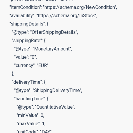
    "itemCondition": "https://schema.org/NewCondition",

    "availability": "https://schema.org/InStock",

    "shippingDetails": {

      "@type": "OfferShippingDetails",

      "shippingRate": {

        "@type": "MonetaryAmount",

        "value": "0",

        "currency": "EUR"

      },

      "deliveryTime": {

        "@type": "ShippingDeliveryTime",

        "handlingTime": {

          "@type": "QuantitativeValue",

          "minValue": 0,

          "maxValue": 1,

          "unitCode": "DAY"
