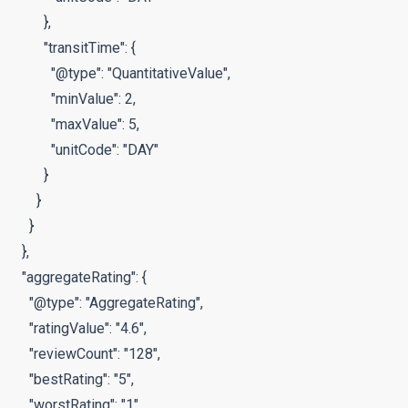
        },

        "transitTime": {

          "@type": "QuantitativeValue",

          "minValue": 2,

          "maxValue": 5,

          "unitCode": "DAY"

        }

      }

    }

  },

  "aggregateRating": {

    "@type": "AggregateRating",

    "ratingValue": "4.6",

    "reviewCount": "128",

    "bestRating": "5",

    "worstRating": "1"
