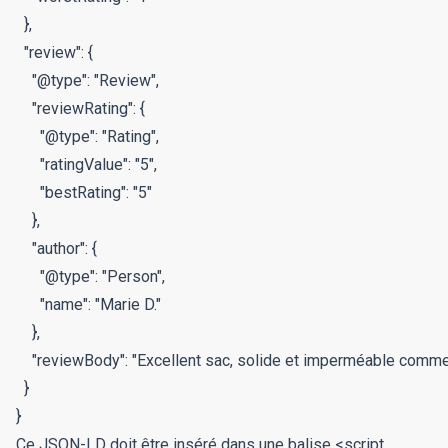
  },

  "review": {

    "@type": "Review",

    "reviewRating": {

      "@type": "Rating",

      "ratingValue": "5",

      "bestRating": "5"

    },

    "author": {

      "@type": "Person",

      "name": "Marie D."

    },

    "reviewBody": "Excellent sac, solide et imperméable comme 
  }

}
Ce JSON-LD doit être inséré dans une balise
<script