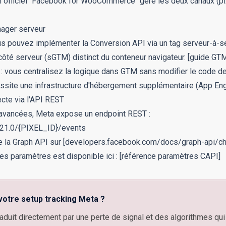
officiel "Facebook for WooCommerce" gère les deux canaux (pix
nager serveur
ous pouvez implémenter la Conversion API via un tag serveur-à-s
ôté serveur (sGTM) distinct du conteneur navigateur.
[guide GT
: vous centralisez la logique dans GTM sans modifier le code de 
ssite une infrastructure d'hébergement supplémentaire (App Engin
ecte via l'API REST
 avancées, Meta expose un endpoint REST :
v21.0/{PIXEL_ID}/events
e la Graph API sur
[developers.facebook.com/docs/graph-api/ch
s paramètres est disponible ici :
[référence paramètres CAPI]
votre setup tracking Meta ?
traduit directement par une perte de signal et des algorithmes qu