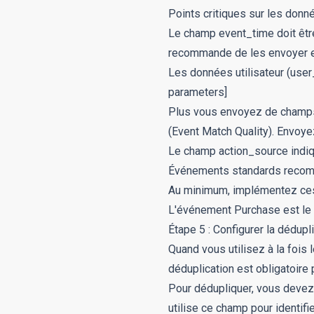
Points critiques sur les donné
Le champ
event_time
doit êt
recommande de les envoyer e
Les données utilisateur (
user
parameters]
Plus vous envoyez de cham
(Event Match Quality). Envoy
Le champ
action_source
indiq
Événements standards recom
Au minimum, implémentez ces
L'événement
Purchase
est le
Étape 5 : Configurer la dédup
Quand vous utilisez à la fois
déduplication est obligatoire 
Pour dédupliquer, vous deve
utilise ce champ pour identif