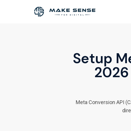
Passer au contenu principal
PERFORMANCE MARKETING AG
Setup Me
2026 
Meta Conversion API (C
dire