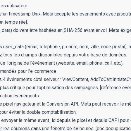
es utilisateur
re un timestamp Unix. Meta accepte les événements avec jusqu'à 
n temps réel.
_data
) doivent être hashées en SHA-256 avant envoi. Meta exig
ps
user_data
(email, téléphone, prénom, nom, ville, code postal),
ez tous les champs disponibles depuis votre base de données.
ue l'origine de l'événement (
website
,
email
,
phone_call
, etc.).
mandés pour l'e-commerce
 4 événements côté serveur :
ViewContent
,
AddToCart
,
Initiate
 plus critique pour l'optimisation des campagnes.
[référence évé
lication événements
 le pixel navigateur et la Conversion API, Meta peut recevoir le
pour éviter la double comptabilisation.
z envoyer le même
event_id
depuis le pixel et depuis CAPI pou
ier les doublons dans une fenêtre de 48 heures.
[doc déduplicatio