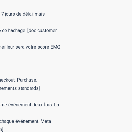
7 jours de délai, mais
e ce hachage.
[doc customer
 meilleur sera votre score EMQ
Checkout
,
Purchase
.
nements standards]
 même événement deux fois. La
r chaque événement. Meta
n]