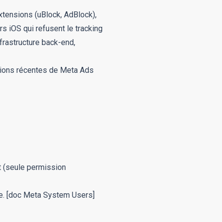
extensions (uBlock, AdBlock),
rs iOS qui refusent le tracking
frastructure back-end,
tions récentes de Meta Ads
t
(seule permission
e.
[doc Meta System Users]