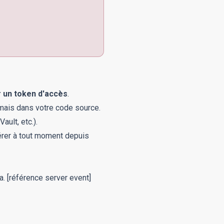
 un token d'accès
.
amais dans votre code source.
ult, etc.).
érer à tout moment depuis
a.
[référence server event]