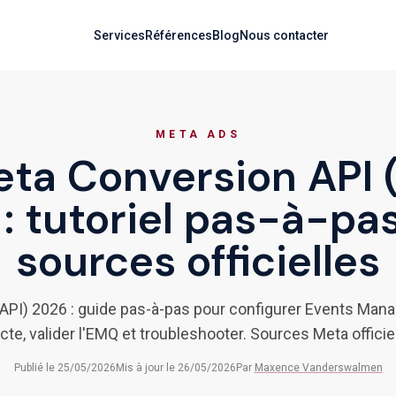
ENCY
Services
Références
Blog
Nous contacter
META ADS
ta Conversion API 
: tutoriel pas-à-pa
sources officielles
API) 2026 : guide pas-à-pas pour configurer Events Mana
cte, valider l'EMQ et troubleshooter. Sources Meta officie
Publié le
25/05/2026
Mis à jour le
26/05/2026
Par
Maxence Vanderswalmen