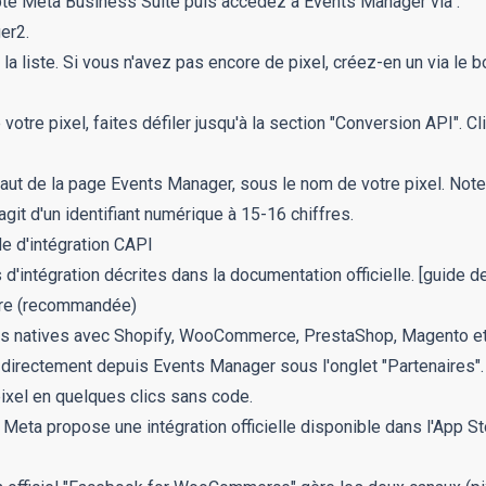
te Meta Business Suite puis accédez à Events Manager via :
er2
.
la liste. Si vous n'avez pas encore de pixel, créez-en un via le
votre pixel, faites défiler jusqu'à la section "Conversion API". C
 haut de la page Events Manager, sous le nom de votre pixel. Not
agit d'un identifiant numérique à 15-16 chiffres.
de d'intégration CAPI
'intégration décrites dans la documentation officielle.
[guide d
aire (recommandée)
ns natives avec Shopify, WooCommerce, PrestaShop, Magento et
 directement depuis Events Manager sous l'onglet "Partenaires". 
ixel en quelques clics sans code.
Meta propose une intégration officielle disponible dans l'App St