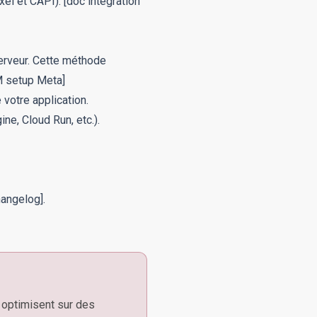
el et CAPI).
[doc intégration
erveur. Cette méthode
M setup Meta]
votre application.
e, Cloud Run, etc.).
angelog]
.
i optimisent sur des