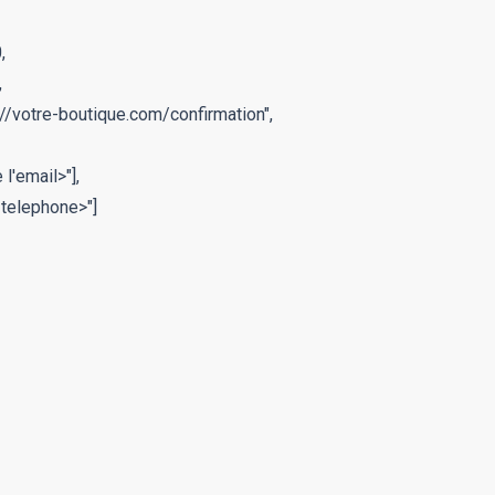




s://votre-boutique.com/confirmation",

l'email>"],

 telephone>"]
