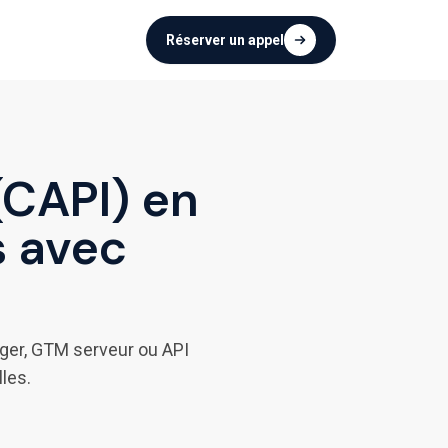
EN
NOUS CONTACTER
Réserver un appel
(CAPI) en
s avec
ger, GTM serveur ou API
lles.