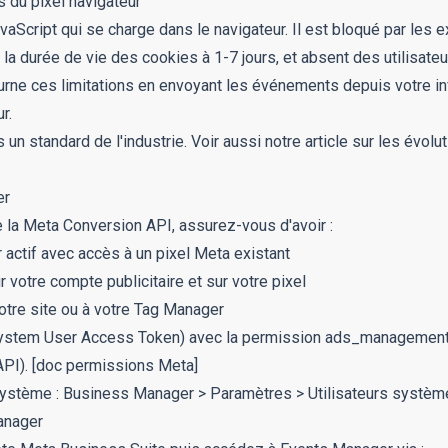
es du pixel navigateur
vaScript qui se charge dans le navigateur. Il est bloqué par les 
t la durée de vie des cookies à 1-7 jours, et absent des utilisateu
rne ces limitations en envoyant les événements depuis votre in
r.
n standard de l'industrie. Voir aussi notre article
sur les évolu
er
 la Meta Conversion API, assurez-vous d'avoir :
ctif avec accès à un pixel Meta existant
r votre compte publicitaire et sur votre pixel
tre site ou à votre Tag Manager
ystem User Access Token) avec la permission
ads_managemen
API).
[doc permissions Meta]
système : Business Manager > Paramètres > Utilisateurs systèm
anager