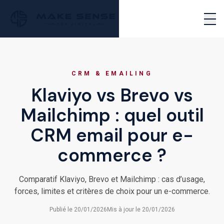
Passer au contenu principal
PERFORMANCE MARKETING AGENCY
EN
NOUS CONTACTER
Ouvr
CRM & EMAILING
Klaviyo vs Brevo vs
Mailchimp : quel outil
CRM email pour e-
commerce ?
Comparatif Klaviyo, Brevo et Mailchimp : cas d’usage,
forces, limites et critères de choix pour un e-commerce.
Publié le
20/01/2026
Mis à jour le
20/01/2026